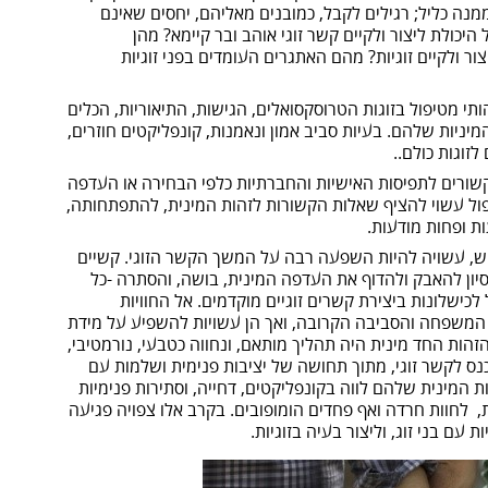
 ממנה כליל; רגילים לקבל, כמובנים מאליהם, יחסים שאינם
כולת ליצור ולקיים קשר זוגי אוהב ובר קיימא? מהן
ור ולקיים זוגיות? מהם האתגרים העומדים בפני זוגיות
הותי מטיפול בזוגות הטרוסקסואלים, הגישות, התיאוריות, הכלים
ניות שלהם. בעיות סביב אמון ונאמנות, קונפליקטים חוזרים,
זוגות כולם..
קשורים לתפיסות האישיות והחברתיות כלפי הבחירה או העדפה
יפול עשוי להציף שאלות הקשורות לזהות המינית, להתפתחותה,
ת ופחות מודעות.
חש, עשויה להיות השפעה רבה על המשך הקשר הזוגי. קשיים
יסיון להאבק ולהדוף את העדפה המינית, בושה, והסתרה -כל
כישלונות ביצירת קשרים זוגיים מוקדמים. אל החוויות
המשפחה והסביבה הקרובה, ואך הן עשויות להשפיע על מידת
 הזהות החד מינית היה תהליך מותאם, ונחווה כטבעי, נורמטיבי,
כנס לקשר זוגי, מתוך תחושה של יציבות פנימית ושלמות עם
 המינית שלהם לווה בקונפליקטים, דחייה, וסתירות פנימיות
 לחוות חרדה ואף פחדים הומופובים. בקרב אלו צפויה פגיעה
 עם בני זוג, וליצור בעיה בזוגיות.