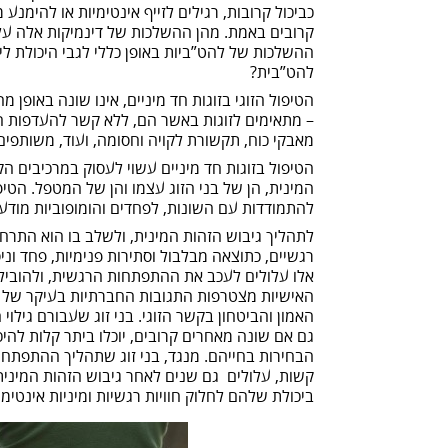
כביכול קרובות, רגילים לזייף אינטימיות או להימנע
קרובים באמת. מהן ההשלכות של דינמיקות אלה על הי
ההשלכות של להט”ביות באופן כללי לגבי היכולת ליצ
להט”בית?
הטיפול הזוגי בזוגות חד מיניים, אינו שונה באופן מ
– מתאימים לזוגות באשר הם, ללא קשר להעדפות המי
מאבקי כוח, תקשורת לקויה וחסומה, ועוד, משותפים ל
הטיפול בזוגות חד מיניים עשוי לעסוק במרכיבים ה
המינית, הן של בני הזוג עצמו והן של המטפל. הט
להתמודדות עם השונות, לפחדים והומופוביות מודעו
לתהליך גיבוש הזהות המינית, ולשלב בו הוא התר
רגשיים, כתוצאה מבלבול וסתירות פנימיות, פחד ונ
אלו עלולים לעכב את ההתפתחות הרגשית, ולהוביל ל
האישיות מצטרפות התגובות החברתיות בעיקר של 
האמון והביטחון בקשר הזוגי. בני זוג שעבורם גילוי
גם אם שונה מאחרים קרובים, יוכלו ביתר קלות להי
הבחירות בחייהם. מנגד, בני זוג שתהליך ההתפתחות
קשות, עלולים גם שנים לאחר גיבוש הזהות המינית,
ביכולת שלהם לחלוק חוויות רגשיות ומיניות אינטימיות